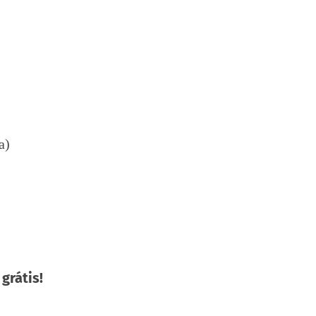
a)
 grátis!