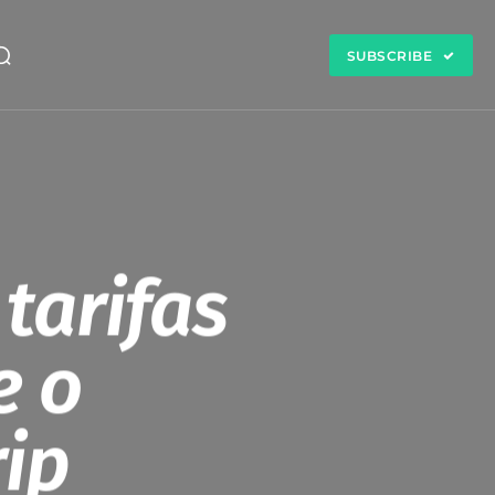
SUBSCRIBE
tarifas
e o
rip