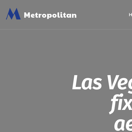
M
Metropolitan
Las Ve
fi
ae