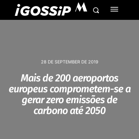
M
28 DE SEPTEMBER DE 2019
Mais de 200 aeroportos
europeus comprometem-se a
gerar zero emissões de
carbono até 2050