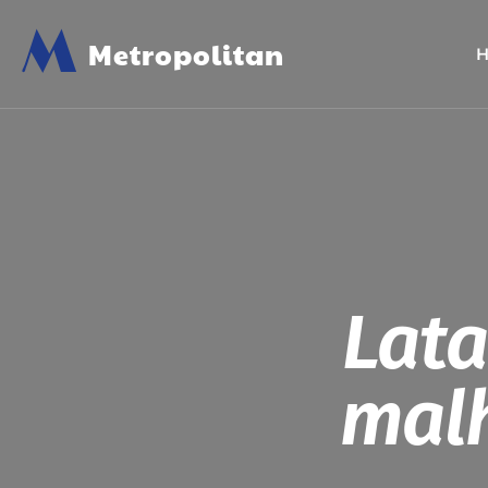
M
Metropolitan
Lat
malh