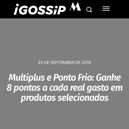
M
25 DE SEPTEMBER DE 2019
Multiplus e Ponto Frio: Ganhe
8 pontos a cada real gasto em
produtos selecionados