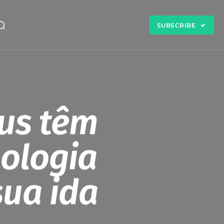
SUBSCRIBE
bus têm
nologia
ua ida