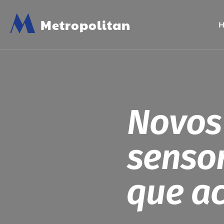
M
Metropolitan
Novos 
sensor
que a