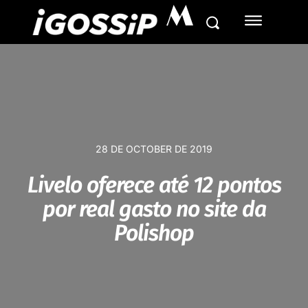
M
28 DE OCTOBER DE 2019
Livelo oferece até 12 pontos
por real gasto no site da
Polishop