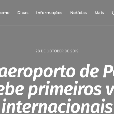
Home
Dicas
Informações
Notícias
Mais
28 DE OCTOBER DE 2019
aeroporto de 
ebe primeiros 
internacionais