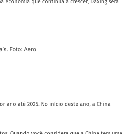
a economia que continua a crescer, Daxing será
or ano até 2025. No início deste ano, a China
rtos. Quando você considera que a China tem uma