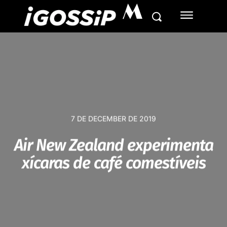
M
7 DE DECEMBER DE 2019
Air New Zealand experimenta
xícaras de café comestíveis