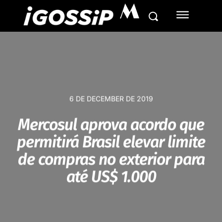
M
6 DE DECEMBER DE 2019
Mercosul aprova acordo que
permitirá Brasil elevar limite
de compras no exterior para
até US$ 1.000