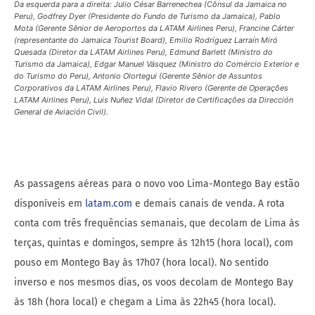
Da esquerda para a direita: Julio César Barrenechea (Cônsul da Jamaica no
Peru), Godfrey Dyer (Presidente do Fundo de Turismo da Jamaica), Pablo
Mota (Gerente Sênior de Aeroportos da LATAM Airlines Peru), Francine Cárter
(representante do Jamaica Tourist Board), Emilio Rodríguez Larraín Miró
Quesada (Diretor da LATAM Airlines Peru), Edmund Barlett (Ministro do
Turismo da Jamaica), Edgar Manuel Vásquez (Ministro do Comércio Exterior e
do Turismo do Peru), Antonio Olortegui (Gerente Sênior de Assuntos
Corporativos da LATAM Airlines Peru), Flavio Rivero (Gerente de Operações
LATAM Airlines Peru), Luis Nuñez Vidal (Diretor de Certificações da Dirección
General de Aviación Civil).
As passagens aéreas para o novo voo Lima-Montego Bay estão
disponíveis em
latam.com
e demais canais de venda. A rota
conta com três frequências semanais, que decolam de Lima às
terças, quintas e domingos, sempre às 12h15 (hora local), com
pouso em Montego Bay às 17h07 (hora local). No sentido
inverso e nos mesmos dias, os voos decolam de Montego Bay
às 18h (hora local) e chegam a Lima às 22h45 (hora local).