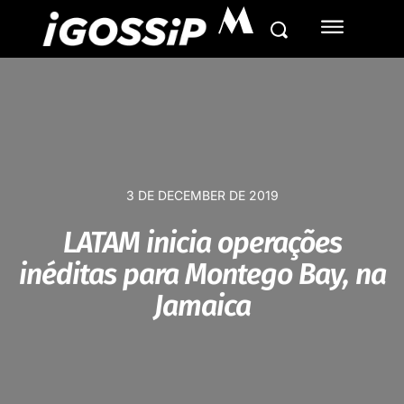
M
3 DE DECEMBER DE 2019
LATAM inicia operações
inéditas para Montego Bay, na
Jamaica