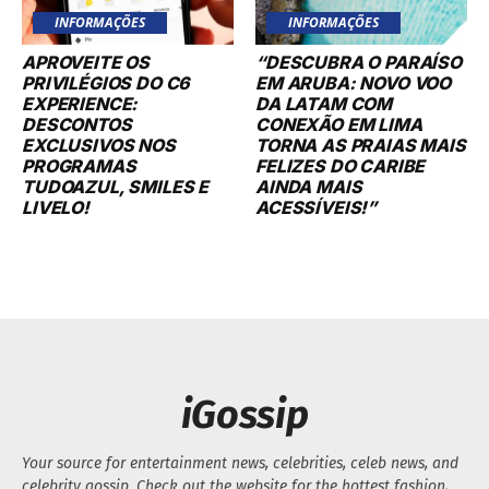
INFORMAÇÕES
INFORMAÇÕES
APROVEITE OS
“DESCUBRA O PARAÍSO
PRIVILÉGIOS DO C6
EM ARUBA: NOVO VOO
EXPERIENCE:
DA LATAM COM
DESCONTOS
CONEXÃO EM LIMA
EXCLUSIVOS NOS
TORNA AS PRAIAS MAIS
PROGRAMAS
FELIZES DO CARIBE
TUDOAZUL, SMILES E
AINDA MAIS
LIVELO!
ACESSÍVEIS!”
iGossip
Your source for entertainment news, celebrities, celeb news, and
celebrity gossip. Check out the website for the hottest fashion,