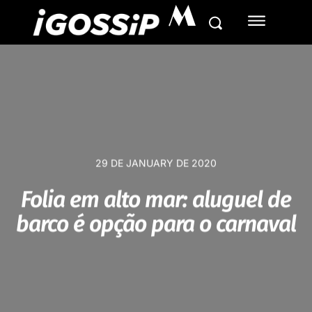
M
29 DE JANUARY DE 2020
Folia em alto mar: aluguel de
barco é opção para o carnaval