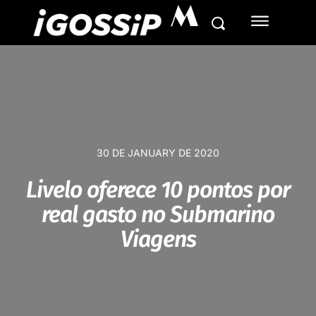
M
30 DE JANUARY DE 2020
Livelo oferece 10 pontos por
real gasto no Submarino
Viagens