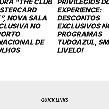
URA “THE CLUB
PRIVILÉGIOS D
STERCARD
EXPERIENCE:
”, NOVA SALA
DESCONTOS
XCLUSIVA NO
EXCLUSIVOS N
PORTO
PROGRAMAS
NACIONAL DE
TUDOAZUL, SMI
ULHOS
LIVELO!
QUICK LINKS