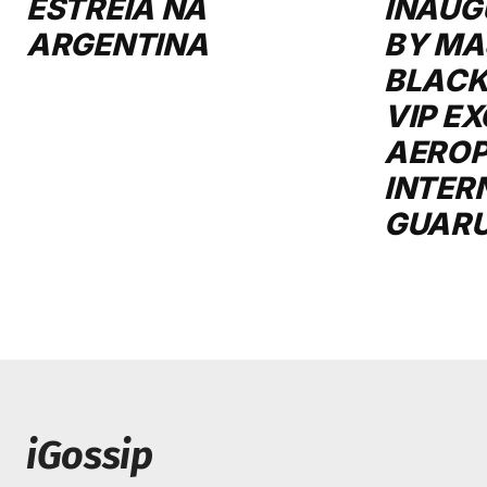
ESTREIA NA
INAUG
ARGENTINA
BY MA
BLACK
VIP E
AERO
INTER
GUAR
iGossip