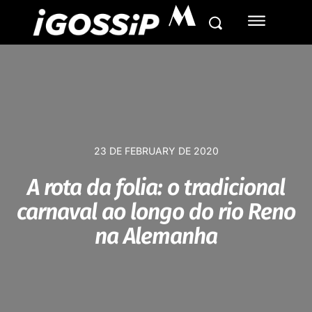
M
23 DE FEBRUARY DE 2020
A rota da folia: o tradicional
carnaval ao longo do rio Reno
na Alemanha