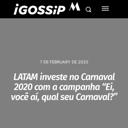
M
7 DE FEBRUARY DE 2020
LATAM investe no Carnaval
2020 com a campanha “Ei,
você aí, qual seu Carnaval?”