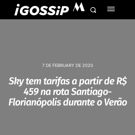
M
7 DE FEBRUARY DE 2020
Sky tem tarifas a partir de R$
459 na rota Santiago-
Florianópolis durante o Verão