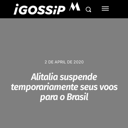
M
2 DE APRIL DE 2020
Alitalia suspende
temporariamente seus voos
para o Brasil