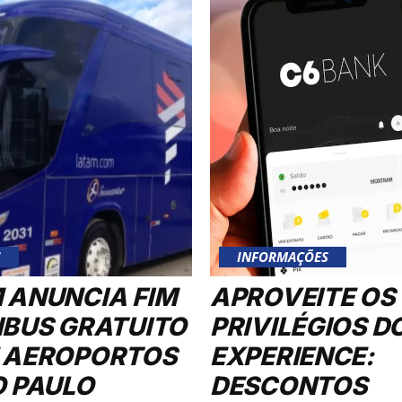
S
INFORMAÇÕES
 ANUNCIA FIM
APROVEITE OS
IBUS GRATUITO
PRIVILÉGIOS D
 AEROPORTOS
EXPERIENCE:
O PAULO
DESCONTOS