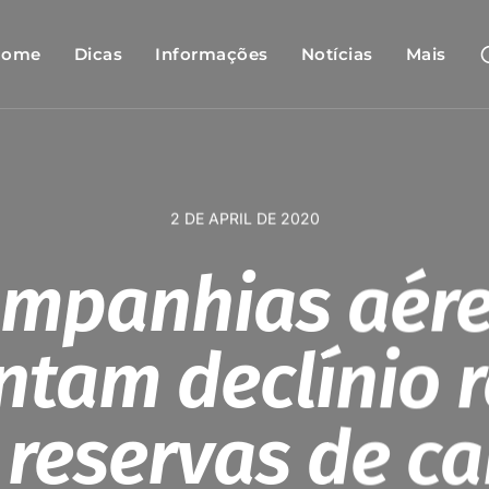
Home
Dicas
Informações
Notícias
Mais
2 DE APRIL DE 2020
mpanhias aér
ntam declínio 
 reservas de ca