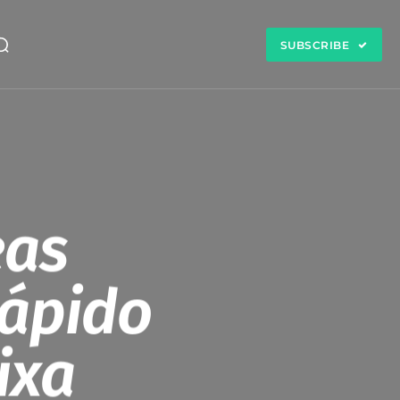
SUBSCRIBE
eas
rápido
ixa