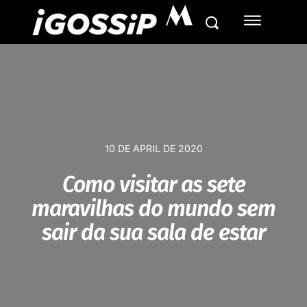
M
10 DE APRIL DE 2020
Como visitar as sete
maravilhas do mundo sem
sair da sua sala de estar