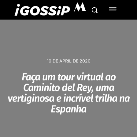
M
10 DE APRIL DE 2020
Faça um tour virtual ao
Caminito del Rey, uma
vertiginosa e incrível trilha na
Espanha