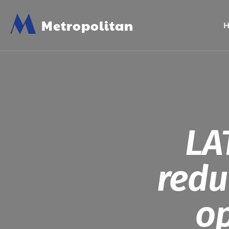
M
Metropolitan
LA
redu
op