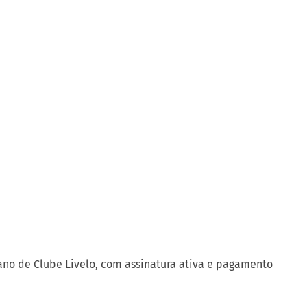
lano de Clube Livelo, com assinatura ativa e pagamento
ido no Hotsite, desde que o número do CPF informado seja