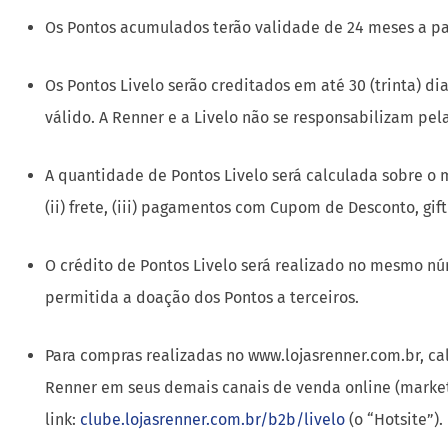
válido. A Renner e a Livelo não se responsabilizam pe
A quantidade de Pontos Livelo será calculada sobre o m
(ii) frete, (iii) pagamentos com Cupom de Desconto, gif
O crédito de Pontos Livelo será realizado no mesmo n
permitida a doação dos Pontos a terceiros.
Para compras realizadas no www.lojasrenner.com.br, cal
Renner em seus demais canais de venda online (marketp
link:
clube.lojasrenner.com.br/b2b/livelo
(o “Hotsite”).
Ofertas não cumulativas com outras ofertas/promoções
O Participante é elegível a apenas uma forma de acúm