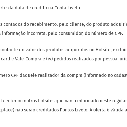
la informação incorreta, pelo consumidor, do número de CPF.
ontante do valor dos produtos adquiridos no Hotsite, excluíd
t card e Vale-Compra e (iv) pedidos realizados por pessoa jurí
úmero CPF daquele realizador da compra (informado no cadast
l center ou outros hotsites que não o informado neste regula
lace) não serão creditados Pontos Livelo. A oferta é válida
 e válidas apenas enquanto durarem os estoques.
ulo (padrão ou especial), não sendo possível acumular Ponto