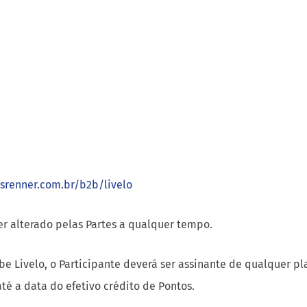
asrenner.com.br/b2b/livelo
er alterado pelas Partes a qualquer tempo.
be Livelo, o Participante deverá ser assinante de qualquer p
é a data do efetivo crédito de Pontos.
tir da data de crédito na Conta Livelo.
dias contados do recebimento, pelo cliente, do produto adquir