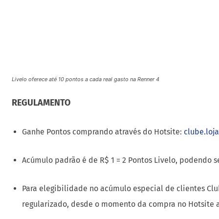
Livelo oferece até 10 pontos a cada real gasto na Renner 4
REGULAMENTO
Ganhe Pontos comprando através do Hotsite:
clube.loj
Acúmulo padrão é de R$ 1 = 2 Pontos Livelo, podendo s
Para elegibilidade no acúmulo especial de clientes Clu
regularizado, desde o momento da compra no Hotsite at
Os Pontos acumulados terão validade de 24 meses a par
Os Pontos Livelo serão creditados em até 30 (trinta) 