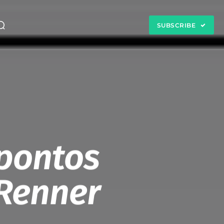
SUBSCRIBE
 pontos
 Renner