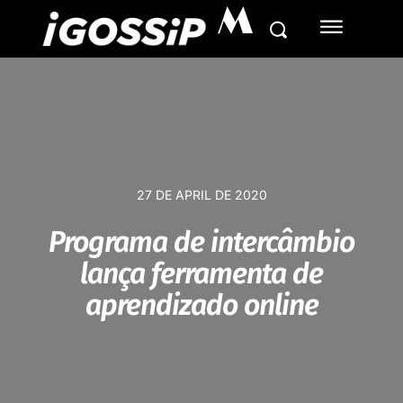
M
27 DE APRIL DE 2020
Programa de intercâmbio
lança ferramenta de
aprendizado online