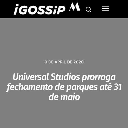
M
9 DE APRIL DE 2020
Universal Studios prorroga
fechamento de parques até 31
de maio