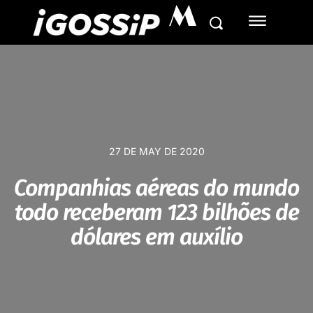
M
27 DE MAY DE 2020
Companhias aéreas do mundo
todo receberam 123 bilhões de
dólares em auxílio