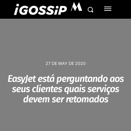
M
27 DE MAY DE 2020
EasyJet está perguntando aos
seus clientes quais serviços
devem ser retomados