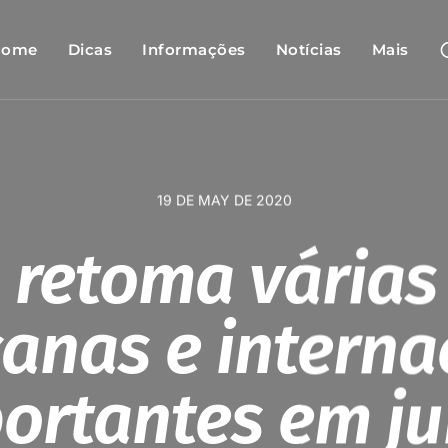
Home
Dicas
Informações
Notícias
Mais
19 DE MAY DE 2020
 retoma várias
anas e interna
ortantes em j