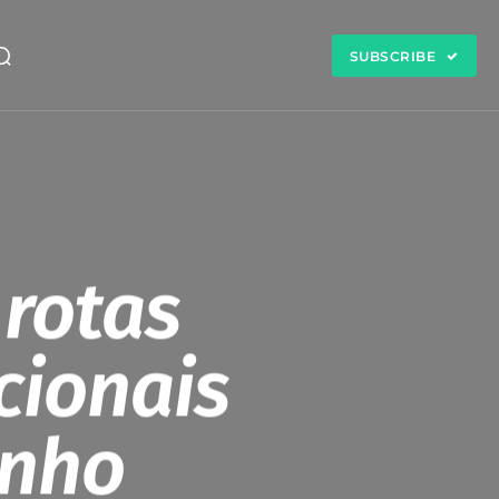
SUBSCRIBE
 rotas
cionais
unho