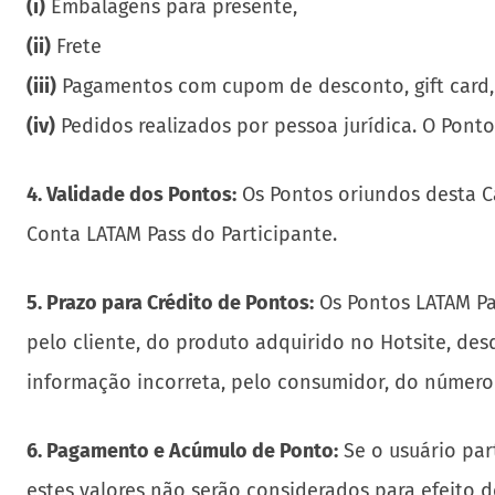
(i)
Embalagens para presente,
(ii)
Frete
(iii)
Pagamentos com cupom de desconto, gift card,
(iv)
Pedidos realizados por pessoa jurídica. O PontoF
4. Validade dos Pontos:
Os Pontos oriundos desta C
Conta LATAM Pass do Participante.
5. Prazo para Crédito de Pontos:
Os Pontos LATAM Pas
pelo cliente, do produto adquirido no Hotsite, de
informação incorreta, pelo consumidor, do número
6. Pagamento e Acúmulo de Ponto:
Se o usuário par
estes valores não serão considerados para efeito 