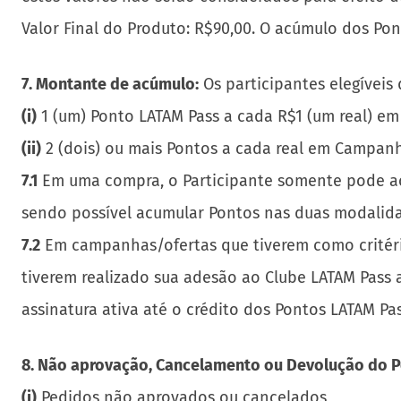
Valor Final do Produto: R$90,00. O acúmulo dos Pon
7. Montante de acúmulo:
Os participantes elegívei
(i)
1 (um) Ponto LATAM Pass a cada R$1 (um real) em
(ii)
2 (dois) ou mais Pontos a cada real em Campan
7.1
Em uma compra, o Participante somente pode ac
sendo possível acumular Pontos nas duas modalid
7.2
Em campanhas/ofertas que tiverem como critério
tiverem realizado sua adesão ao Clube LATAM Pass
assinatura ativa até o crédito dos Pontos LATAM Pas
8. Não aprovação, Cancelamento ou Devolução do P
(i)
Pedidos não aprovados ou cancelados