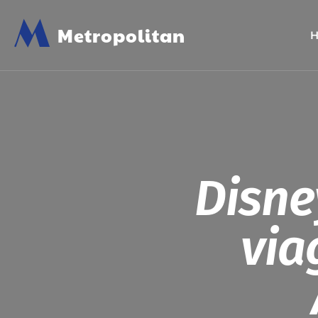
M
Metropolitan
Disne
via