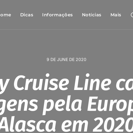
Home
Dicas
Informações
Notícias
Mais
9 DE JUNE DE 2020
y Cruise Line c
gens pela Euro
Alasca em 202