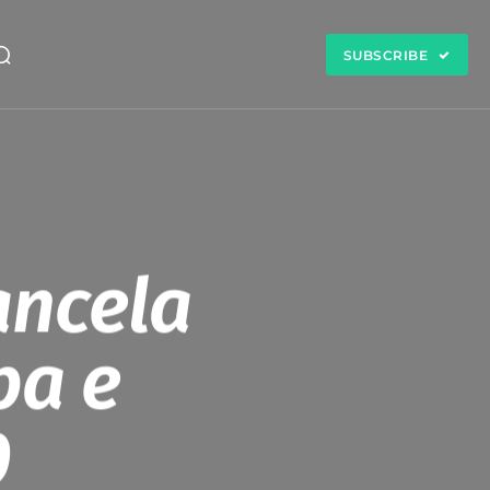
SUBSCRIBE
ancela
pa e
0