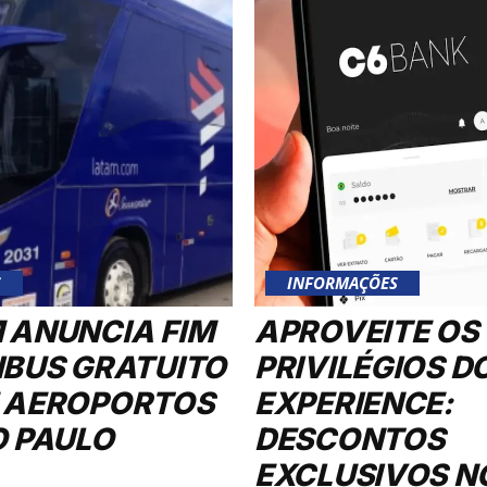
S
INFORMAÇÕES
 ANUNCIA FIM
APROVEITE OS
IBUS GRATUITO
PRIVILÉGIOS D
 AEROPORTOS
EXPERIENCE:
O PAULO
DESCONTOS
EXCLUSIVOS N