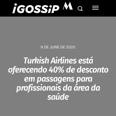
M
9 DE JUNE DE 2020
Turkish Airlines está
oferecendo 40% de desconto
em passagens para
profissionais da área da
saúde