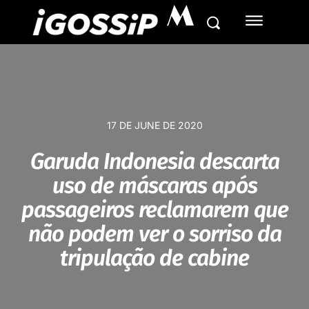
M
17 DE JUNE DE 2020
Garuda Indonesia descarta
uso de máscaras após
passageiros reclamarem que
não podem ver o sorriso da
tripulação de cabine