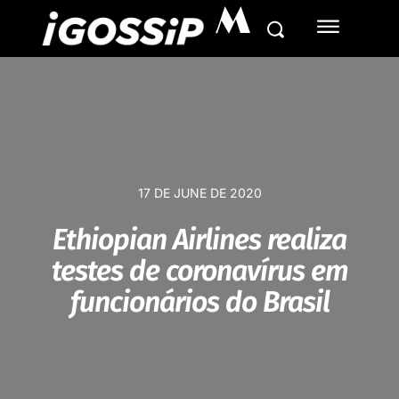
M
17 DE JUNE DE 2020
Ethiopian Airlines realiza
testes de coronavírus em
funcionários do Brasil