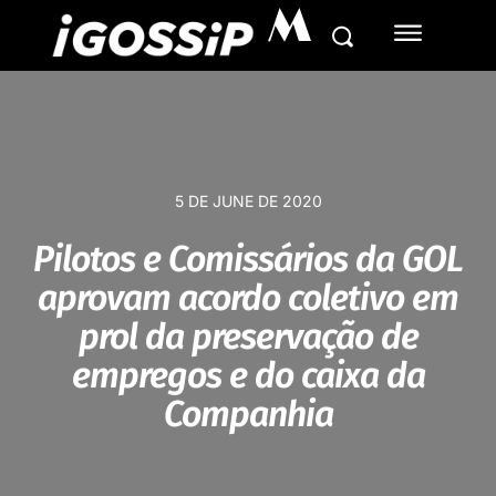
M
5 DE JUNE DE 2020
Pilotos e Comissários da GOL
aprovam acordo coletivo em
prol da preservação de
empregos e do caixa da
Companhia