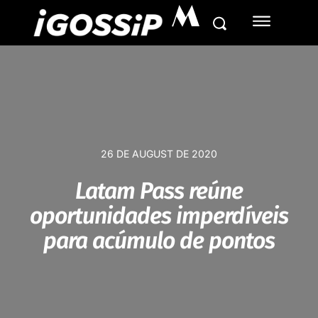
M
26 DE AUGUST DE 2020
Latam Pass reúne
oportunidades imperdíveis
para acúmulo de pontos