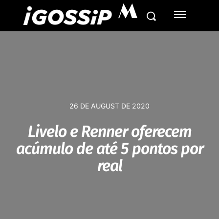
M
26 DE AUGUST DE 2020
Livelo e Renner oferecem
acúmulo de até 5 pontos por
real