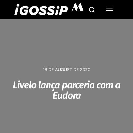
M
18 DE AUGUST DE 2020
Livelo lança parceria com a
Eudora