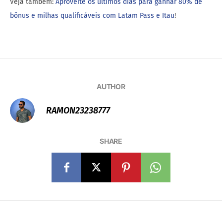
Veja também:
Aproveite os últimos dias para ganhar 80% de
bônus e milhas qualificáveis com Latam Pass e Itau
!
AUTHOR
RAMON23238777
SHARE