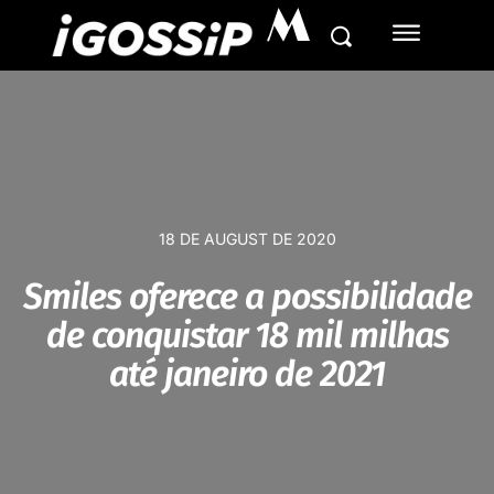
M
18 DE AUGUST DE 2020
Smiles oferece a possibilidade
de conquistar 18 mil milhas
até janeiro de 2021