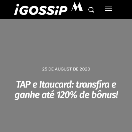
M
25 DE AUGUST DE 2020
TAP e Itaucard: transfira e
ganhe até 120% de bônus!