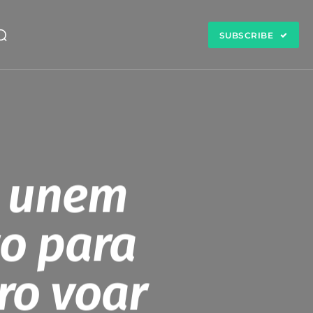
SUBSCRIBE
e unem
o para
ro voar