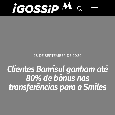
M
28 DE SEPTEMBER DE 2020
Clientes Banrisul ganham até
80% de bônus nas
transferências para a Smiles