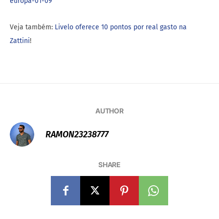
europa-01-09
Veja também:
Livelo oferece 10 pontos por real gasto na
Zattini
!
AUTHOR
RAMON23238777
SHARE