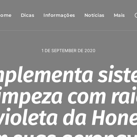
Home
Dicas
Informações
Notícias
Mais
1 DE SEPTEMBER DE 2020
mplementa sis
impeza com ra
violeta da Hon