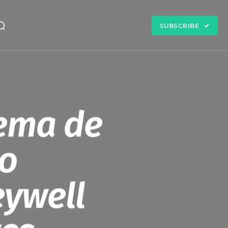
SUBSCRIBE
tema de
io
eywell