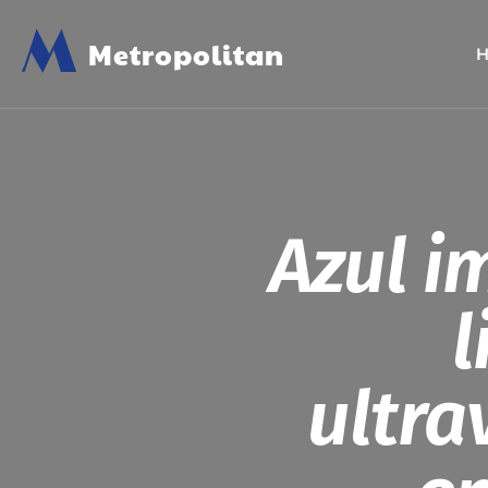
M
Metropolitan
Azul i
l
ultra