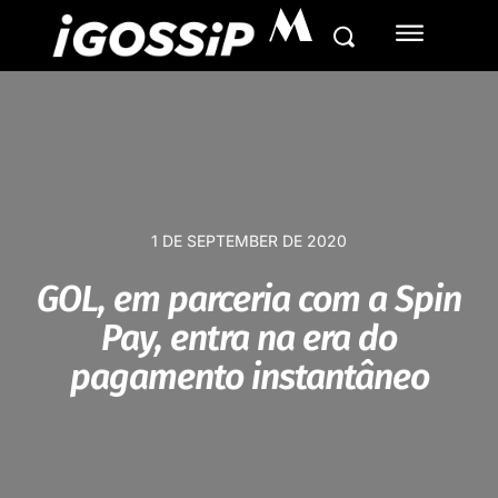
M
1 DE SEPTEMBER DE 2020
GOL, em parceria com a Spin
Pay, entra na era do
pagamento instantâneo