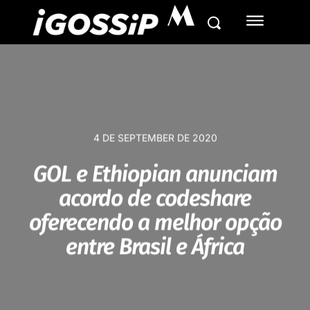
M
4 DE SEPTEMBER DE 2020
GOL e Ethiopian anunciam
acordo de codeshare
oferecendo a melhor opção
entre Brasil e África