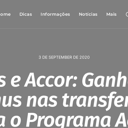
Home
Dicas
Informações
Notícias
Mais
3 DE SEPTEMBER DE 2020
s e Accor: Gan
us nas transfe
a o Programa A