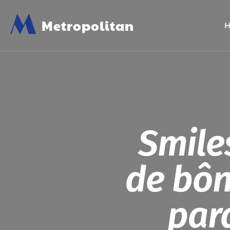
M
Metropolitan
Smile
de bôn
par