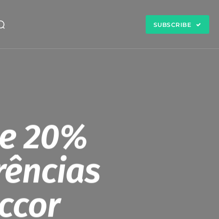
SUBSCRIBE
he 20%
rências
ccor