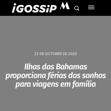
M
22 DE OCTOBER DE 2020
Ilhas das Bahamas
proporciona férias dos sonhos
para viagens em família