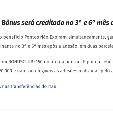
:
Bônus será creditado no 3° e 6° mês 
r o benefício Pontos Não Expiram, simultaneamente, 
ssinante no 3° e 6° mês após a adesão, em duas parce
upom BONUSCLUBE150 no ato da adesão. E para recebê-l
 20.000 e não são elegíveis as adesões realizadas pelo
 nas transferências do Itau