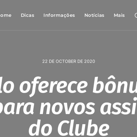
Home
Dicas
Informações
Notícias
Mais
22 DE OCTOBER DE 2020
lo oferece bôn
ara novos ass
do Clube