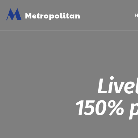
M
Metropolitan
Live
150% p