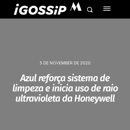
M
5 DE NOVEMBER DE 2020
Azul reforça sistema de
limpeza e inicia uso de raio
ultravioleta da Honeywell