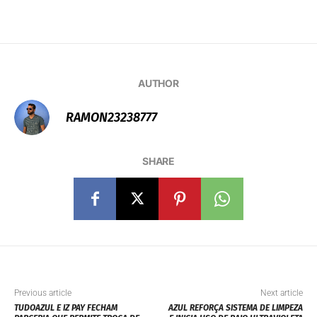
AUTHOR
RAMON23238777
SHARE
Previous article
Next article
TUDOAZUL E IZ PAY FECHAM
AZUL REFORÇA SISTEMA DE LIMPEZA
PARCERIA QUE PERMITE TROCA DE
E INICIA USO DE RAIO ULTRAVIOLETA
CRÉDITOS POR PONTOS
DA HONEYWELL