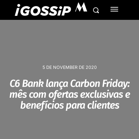
M
5 DE NOVEMBER DE 2020
C6 Bank lança Carbon Friday:
mês com ofertas exclusivas e
benefícios para clientes