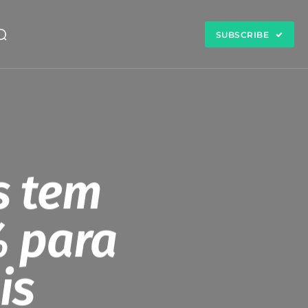
SUBSCRIBE
s tem
% para
is