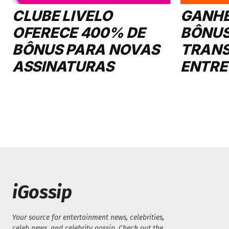
CLUBE LIVELO
GANHE
OFERECE 400% DE
BÔNUS
BÔNUS PARA NOVAS
TRANS
ASSINATURAS
ENTRE
iGossip
Your source for entertainment news, celebrities,
celeb news, and celebrity gossip. Check out the