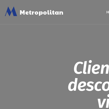
M
Metropolitan
Clie
desco
v