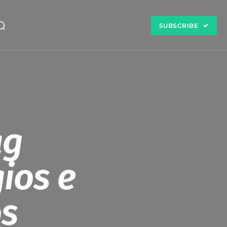
SUBSCRIBE
ag
ios e
os