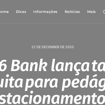
Home
Dicas
Informações
Notícias
Mais
22 DE DECEMBER DE 2020
6 Bank lança t
uita para pedág
stacionament