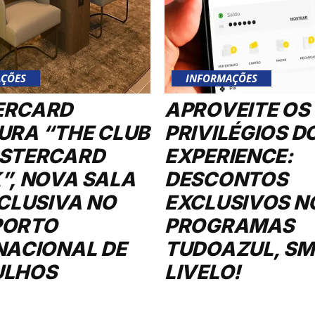
ÇÕES
INFORMAÇÕES
ERCARD
APROVEITE OS
URA “THE CLUB
PRIVILÉGIOS D
STERCARD
EXPERIENCE:
”, NOVA SALA
DESCONTOS
XCLUSIVA NO
EXCLUSIVOS N
PORTO
PROGRAMAS
NACIONAL DE
TUDOAZUL, SMI
ULHOS
LIVELO!