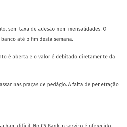
culo, sem taxa de adesão nem mensalidades. O
do banco até o fim desta semana.
nto é aberta e o valor é debitado diretamente da
assar nas praças de pedágio. A falta de penetração
ham difícil. No C6 Bank, o serviço é oferecido