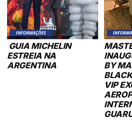
INFORMAÇÕES
INFORMA
GUIA MICHELIN
MAST
ESTREIA NA
INAUG
ARGENTINA
BY MA
BLACK
VIP E
AERO
INTER
GUAR