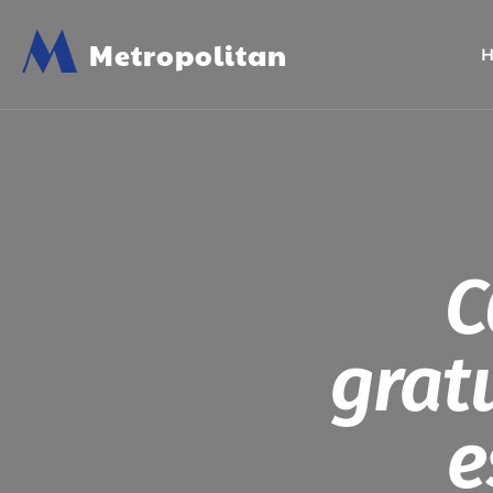
M
Metropolitan
C
grat
e