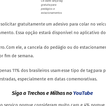
C6 Bank lança tag
gratuita para
pedágios e
estacionamentos
 solicitar gratuitamente um adesivo para colar no veí
amento. Essa opção estará disponível no aplicativo 
ro. Com ele, a cancela do pedágio ou do estacioname
for fim de semana.
nas 11% dos brasileiros usam esse tipo de tag para p
 estradas, especialmente em datas comemorativas.
Siga a Trechos e Milhas no
YouTube
 serviço porque consideram muito caro e 4% porque ac